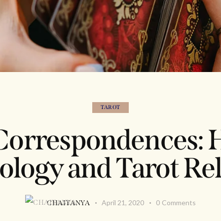
TAROT
Correspondences: 
ology and Tarot Re
April 21, 2020
0
Comments
CHAITANYA