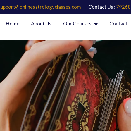
support@onlineastrologyclasses.com
Contact Us :
79268
Home
About Us
Our Courses
Contact