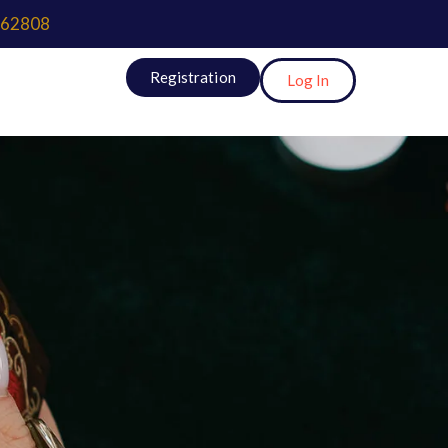
62808
Registration
Log In