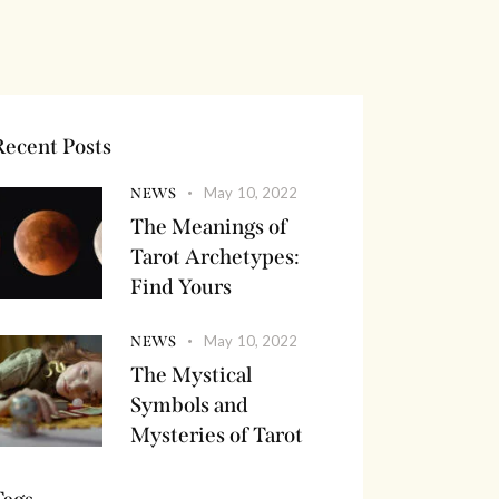
Recent Posts
May 10, 2022
NEWS
The Meanings of
Tarot Archetypes:
Find Yours
May 10, 2022
NEWS
The Mystical
Symbols and
Mysteries of Tarot