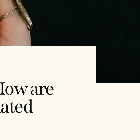
How are
lated